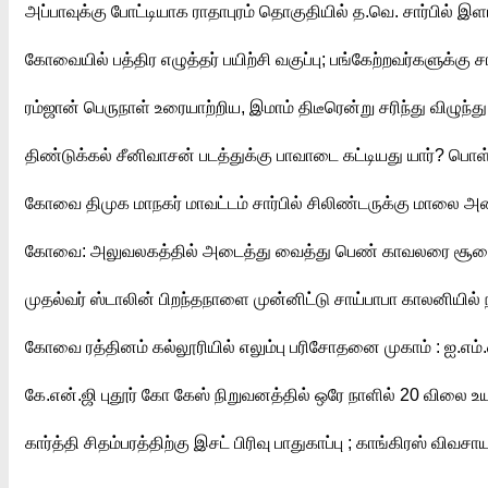
அப்பாவுக்கு போட்டியாக ராதாபுரம் தொகுதியில் த.வெ. சார்பில் இளம்
கோவையில் பத்திர எழுத்தர் பயிற்சி வகுப்பு; பங்கேற்றவர்களுக்கு ச
ரம்ஜான் பெருநாள் உரையாற்றிய, இமாம் திடீரென்று சரிந்து விழுந்த
திண்டுக்கல் சீனிவாசன் படத்துக்கு பாவாடை கட்டியது யார்? பொள்ள
கோவை திமுக மாநகர் மாவட்டம் சார்பில் சிலிண்டருக்கு மாலை அ
கோவை: அலுவலகத்தில் அடைத்து வைத்து பெண் காவலரை சூறைய
முதல்வர் ஸ்டாலின் பிறந்தநாளை முன்னிட்டு சாய்பாபா காலனியில் 
கோவை ரத்தினம் கல்லூரியில் எலும்பு பரிசோதனை முகாம் : ஐ.எம்.ஏ
கே.என்.ஜி புதூர் கோ கேஸ் நிறுவனத்தில் ஒரே நாளில் 20 விலை உய
கார்த்தி சிதம்பரத்திற்கு இசட் பிரிவு பாதுகாப்பு ; காங்கிரஸ் வி