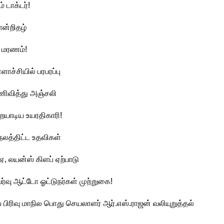
 டாக்டர்!
ான்றிதழ்
ு மரணம்!
ாச்சியில் பரபரப்பு
ணிவித்து அஞ்சலி
ாடிய உயரதிகாரி!
நலத்திட்ட உதவிகள்
, லயன்ஸ் கிளப் ஏற்பாடு
ர்வு ஆட்டோ ஓட்டுநர்கள் முற்றுகை!
வசாய பிரிவு மாநில பொது செயலாளர் ஆர்.எஸ்.ராஜன் வலியுறுத்தல்