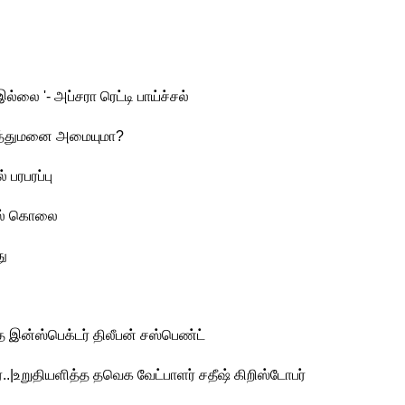
்லை '- அப்சரா ரெட்டி பாய்ச்சல்
ருத்துமனை அமையுமா?
பரபரப்பு
ால் கொலை
து
 இன்ஸ்பெக்டர் திலீபன் சஸ்பெண்ட்
..|உறுதியளித்த தவெக வேட்பாளர் சதீஷ் கிறிஸ்டோபர்